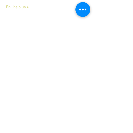
En lire plus >
Billets
Vente expirée
Type de billet
atelier bougie naturelle
Prix
45,00 €
Partager cet événement