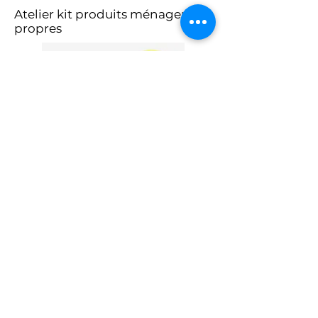
Atelier kit produits ménagers
propres
C'est par ici!
Copyright les Ateliers lavande et camomille.
Marque déposée 2019
Crédit photo Laure Rizo