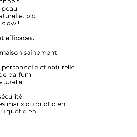
ionnels
e peau
turel et bio
 slow !
et
efficaces.
la maison sainement
e personnelle et naturelle
n de parfum
aturelle
sécurité
 les maux du quotidien
au quotidien