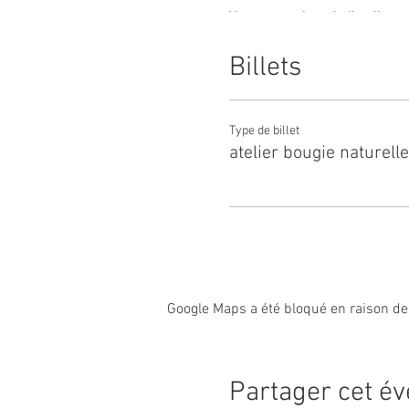
Vous repartirez de l'atelier
doucement et parfumera votr
Entre senteur, créativité et ol
Billets
49€/pers
2H
Type de billet
atelier bougie naturelle
Google Maps a été bloqué en raison de
Partager cet é