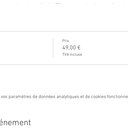
 avec votre bougie moulée de 150 ml env, une bougie naturelle qu
e intérieur sainement.
faction un atelier pour le plaisir des sens...
Prix
49,00 €
TVA incluse
 vos paramètres de données analytiques et de cookies fonctionne
vénement