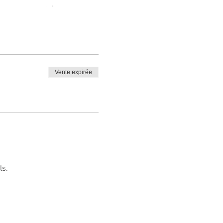
i se consomme très
Vente expirée
ls.