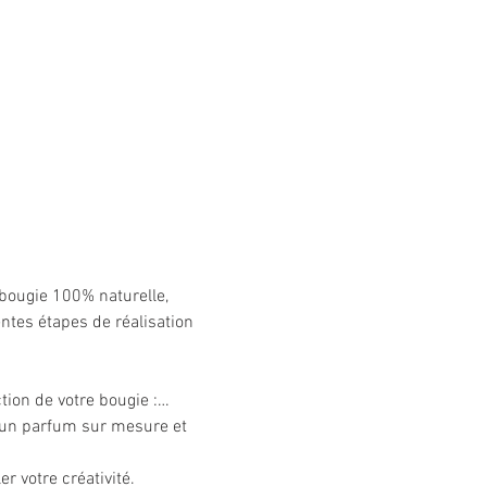
e bougie 100% naturelle, 
tes étapes de réalisation 
ction de votre bougie :…
 un parfum sur mesure et 
r votre créativité. 