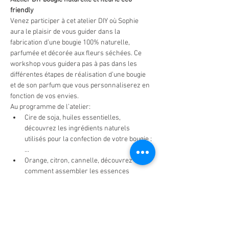
friendly
Venez participer à cet atelier DIY où Sophie 
aura le plaisir de vous guider dans la 
fabrication d’une bougie 100% naturelle, 
parfumée et décorée aux fleurs séchées. Ce 
workshop vous guidera pas à pas dans les 
différentes étapes de réalisation d’une bougie 
et de son parfum que vous personnaliserez en 
fonction de vos envies.
Au programme de l’atelier:
Cire de soja, huiles essentielles, 
découvrez les ingrédients naturels 
utilisés pour la confection de votre bougie :
…
Orange, citron, cannelle, découvrez 
comment assembler les essences 
naturel pour créer un parfum sur mesure 
et sain pour votre intérieur
De jolies fleurs séchées; lavande, boutons 
de rose...pour décorer votre bougie et faire 
parler votre créativité. 