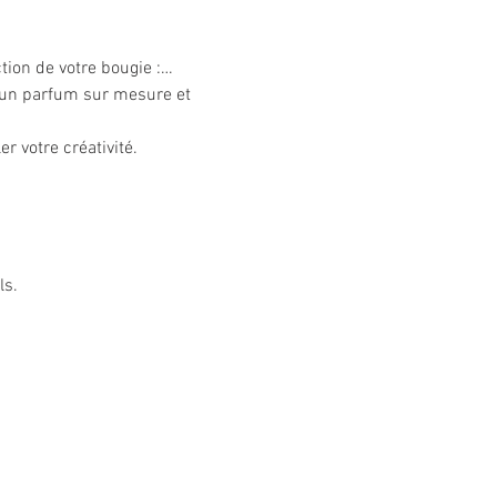
ction de votre bougie :…
 un parfum sur mesure et 
r votre créativité. 
ls.