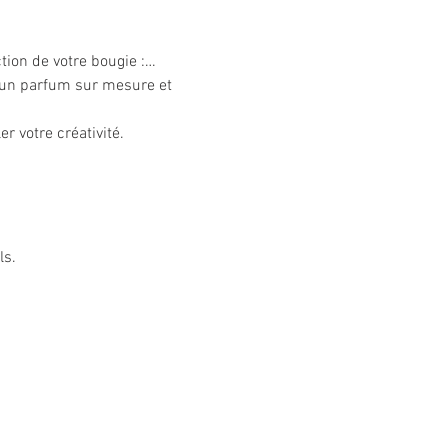
ction de votre bougie :…
 un parfum sur mesure et 
r votre créativité. 
ls.