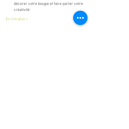
décorer votre bougie et faire parler votre 
créativité
En lire plus >
Billets
Vente expirée
Type de billet
atelier bougie naturelle
Prix
40,00 €