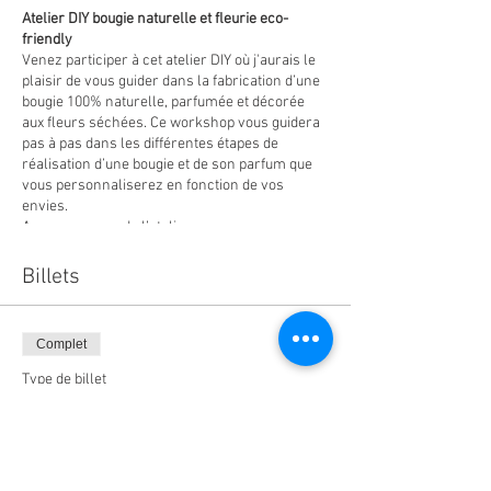
Atelier DIY bougie naturelle et fleurie eco-
friendly
Venez participer à cet atelier DIY où j'aurais le
plaisir de vous guider dans la fabrication d’une
bougie 100% naturelle, parfumée et décorée
aux fleurs séchées. Ce workshop vous guidera
pas à pas dans les différentes étapes de
réalisation d’une bougie et de son parfum que
vous personnaliserez en fonction de vos
envies.
Au programme de l’atelier:
Cire de soja, huiles essentielles,
Billets
découvrez les ingrédients naturels
utilisés pour la confection de votre
bougie :…
Complet
Orange, citron, cannelle, découvrez
comment assembler les essences
Type de billet
naturel pour créer un parfum sur
atelier bougie naturelle
mesure et sain pour votre intérieur
De jolies fleurs séchées; lavande,
Prix
boutons de rose...pour décorer votre
bougie et faire parler votre créativité.
40,00 €