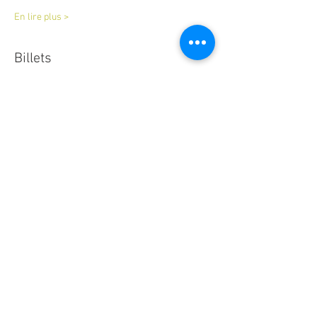
En lire plus >
Billets
Complet
Type de billet
atelier bougie naturelle
Prix
40,00 €
Cet événement est complet