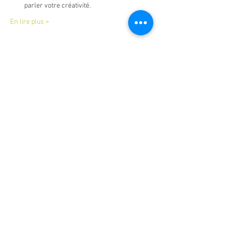
parler votre créativité. 
En lire plus >
Billets
Vente expirée
Type de billet
atelier bougie naturelle
Prix
35,00 €
Partager cet événement