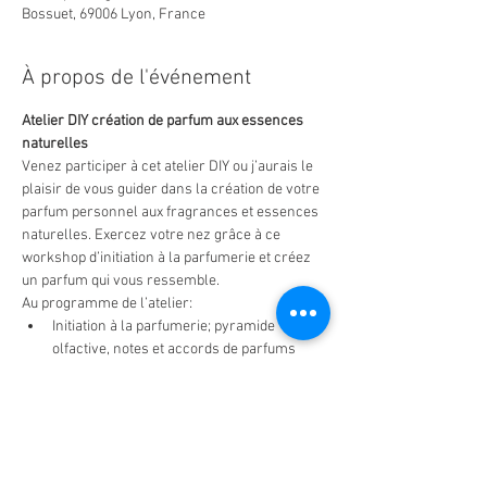
Bossuet, 69006 Lyon, France
À propos de l'événement
Atelier DIY création de parfum aux essences 
naturelles
Venez participer à cet atelier DIY ou j’aurais le 
plaisir de vous guider dans la création de votre 
parfum personnel aux fragrances et essences 
naturelles. Exercez votre nez grâce à ce 
workshop d’initiation à la parfumerie et créez 
un parfum qui vous ressemble.
Au programme de l’atelier:
Initiation à la parfumerie; pyramide 
olfactive, notes et accords de parfums
Patchouli, bergamote, jasmin…Découverte 
olfactive des huiles essentielles et des 
fragrances naturelles parmi 50 senteurs
Aide à la composition d’un accord 
personnel autour des senteurs et notes 
qui vous correspondent