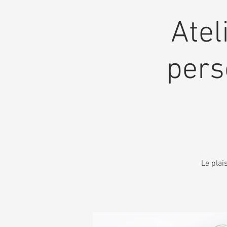
Atel
pers
Le plai