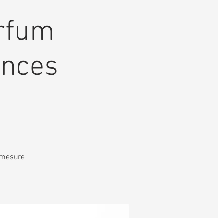
arfum
ences
r mesure