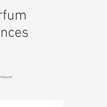
arfum
ences
r mesure