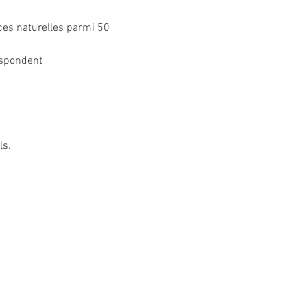
ces naturelles parmi 50 
espondent
ls.