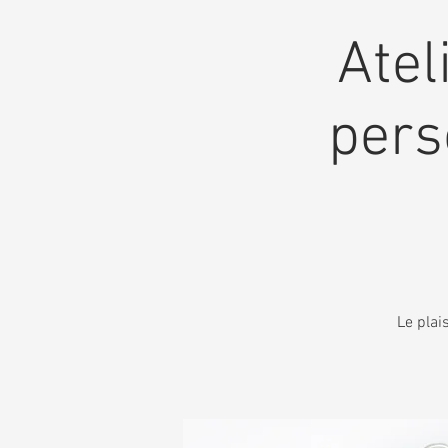
Atel
pers
Le plai