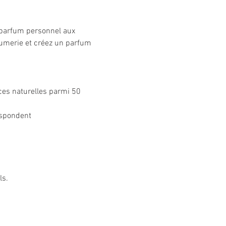
e parfum personnel aux 
fumerie et créez un parfum 
ces naturelles parmi 50 
espondent
ls.