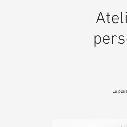
Atel
pers
Le plai