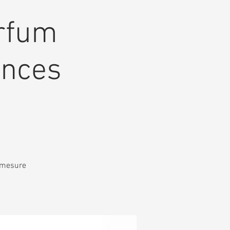
arfum
ences
r mesure