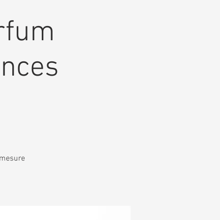
arfum
ences
r mesure