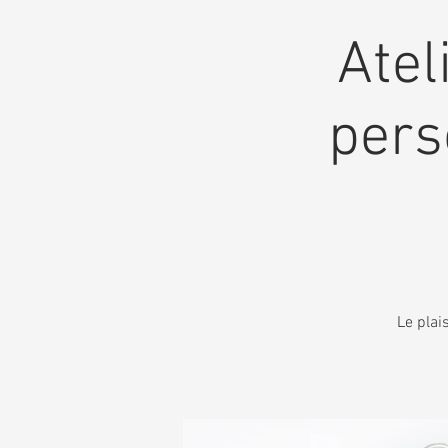
Atel
pers
Le plai