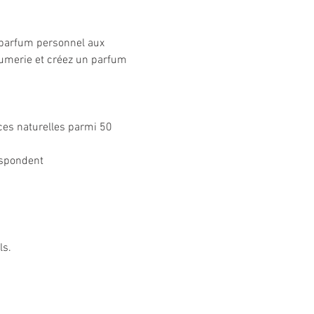
e parfum personnel aux 
fumerie et créez un parfum 
ces naturelles parmi 50 
espondent
ls.