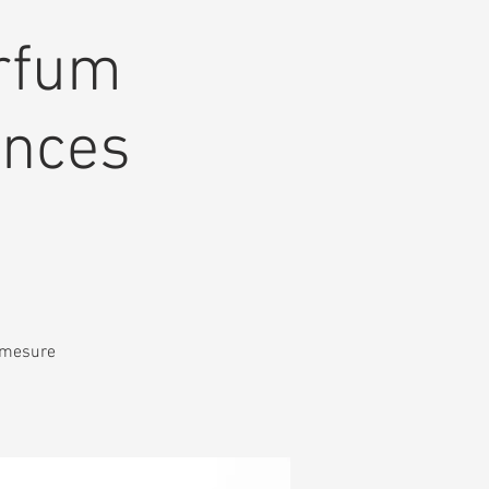
arfum
ences
r mesure