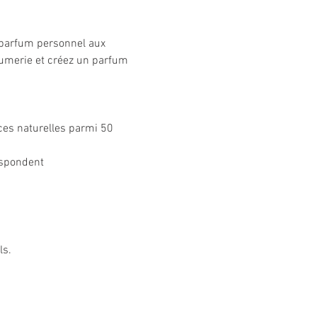
e parfum personnel aux 
fumerie et créez un parfum 
ces naturelles parmi 50 
espondent
ls.