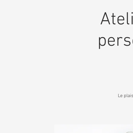
Atel
pers
Le plai