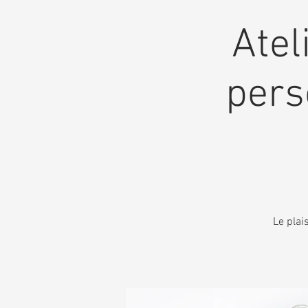
Atel
pers
Le plai