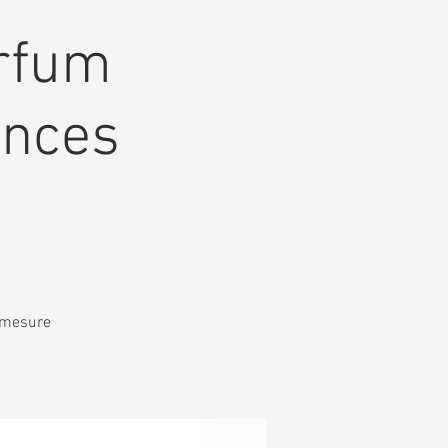
arfum
ences
r mesure