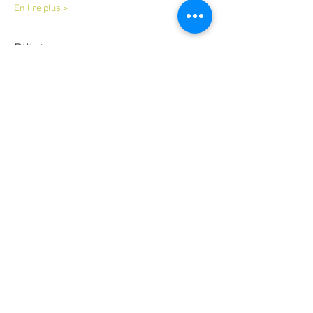
En lire plus >
Billets
Vente expirée
Type de billet
Atelier création de parfum
Prix
50,00 €
Partager cet événement