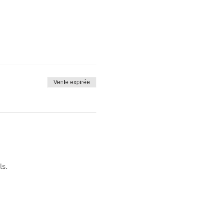
 sanitaires rigoureuses.
Vente expirée
l'atelier.
 pourrons vous en proposer
ls.