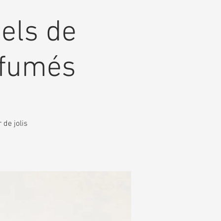
sels de
rfumés
 de jolis