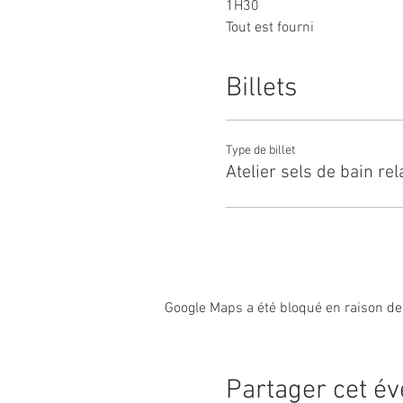
1H30
Tout est fourni
L'atelier a lieu dans la joli
Billets
NB : Pour allier détente et sé
Réduction du nombre d
Type de billet
Désinfection de tous le
Atelier sels de bain re
Mise à disposition de g
Port de masques ou vi
sur place).
Google Maps a été bloqué en raison de
Partager cet é