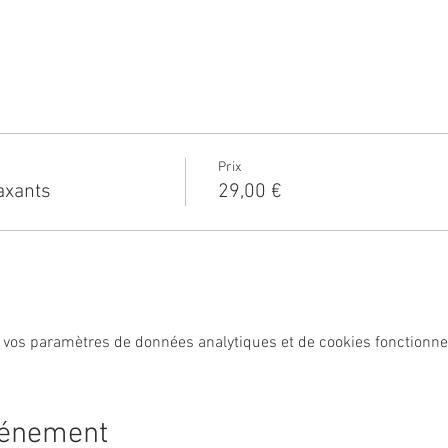
 boutique de dépot-vente de vêtement: La Chouette Curieuse.
curité, les ateliers ont lieu et sont organisés en respect de règles
e participants à et espacement entre chaque participant.
Prix
s contenant et du matériel avant chaque atelier.
laxants
29,00 €
el hydro-alcoolique pour les participants au démarrage et pendant 
sières obligatoire (Merci d'emmener votre masque. A défaut nous
 vos paramètres de données analytiques et de cookies fonctionne
vénement