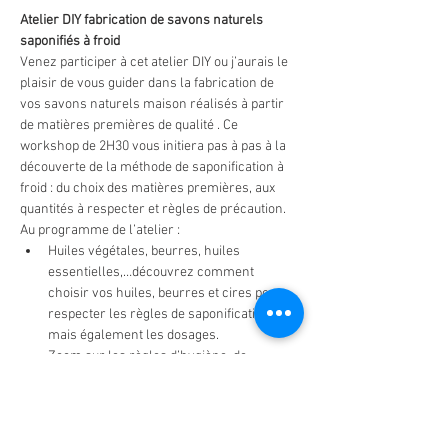
Atelier DIY fabrication de savons naturels 
saponifiés à froid
Venez participer à cet atelier DIY ou j’aurais le 
plaisir de vous guider dans la fabrication de 
vos savons naturels maison réalisés à partir 
de matières premières de qualité . Ce 
workshop de 2H30 vous initiera pas à pas à la 
découverte de la méthode de saponification à 
froid : du choix des matières premières, aux 
quantités à respecter et règles de précaution.
Au programme de l’atelier :
Huiles végétales, beurres, huiles 
essentielles,…découvrez comment 
choisir vos huiles, beurres et cires pour 
respecter les règles de saponification 
mais également les dosages.
Zoom sur les règles d’hygiène, de 
précaution et le matériel nécessaire pour 
la fabrication de savon.
Huiles essentielles, argiles,…Nous 
parlerons des actifs à rajouter et dans 