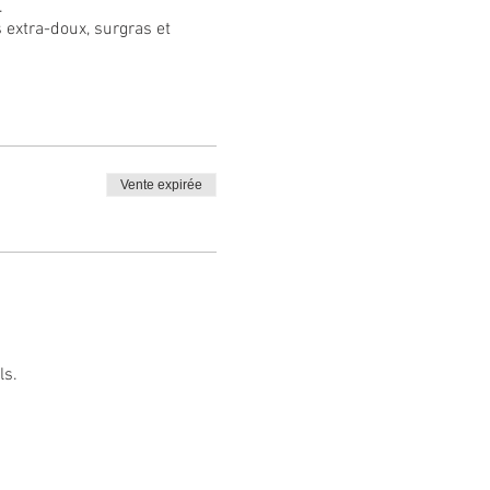
.
 extra-doux, surgras et
 la maison !
ants (manches longues) et
Vente expirée
ls.