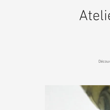
Ateli
Découv