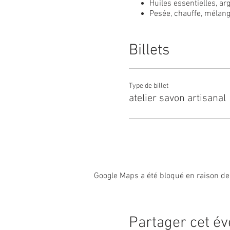
Huiles essentielles, ar
Pesée, chauffe, mélang
enrichis au beurre de k
Repartez avec 4 savons 
Billets
Tout est fourni, venez simp
ATTENTION : Pour des raisons
chaussures fermées.
Type de billet
atelier savon artisanal
50€/pers 2H30
Venez avec de quoi noter et 
Google Maps a été bloqué en raison de
Partager cet é