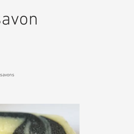
 savon
 savons