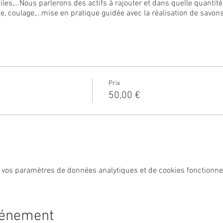
giles,…Nous parlerons des actifs à rajouter et dans quelle quantité
e, coulage,…mise en pratique guidée avec la réalisation de savons
arité.
(400gr) dans un moule en silicone et la recette pour les refaire à
lement avec
un sac pour ramener vos produits.
 de sécurité, il est impératif de venir avec des vêtements couvr
Prix
50,00 €
votre plus beau sourire !
 vos paramètres de données analytiques et de cookies fonctionne
vénement