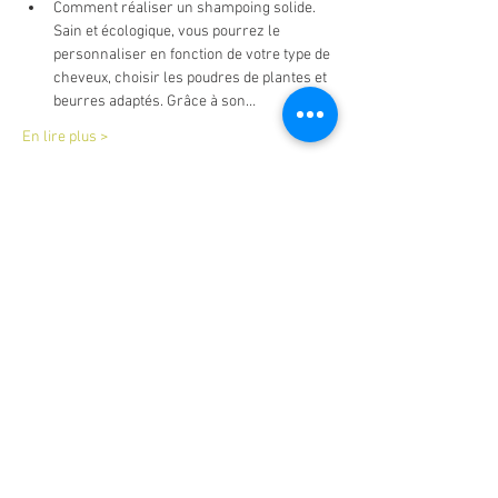
Comment réaliser un shampoing solide. 
Sain et écologique, vous pourrez le 
personnaliser en fonction de votre type de 
cheveux, choisir les poudres de plantes et 
beurres adaptés. Grâce à son…
En lire plus >
Billets
Vente expirée
Type de billet
atelier duo cosmétique solide
Prix
40,00 €