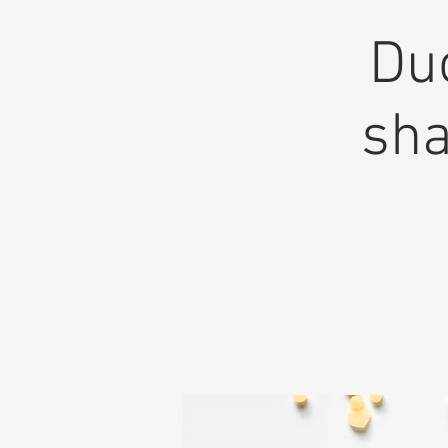
Duo
sha