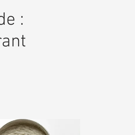
de :
rant