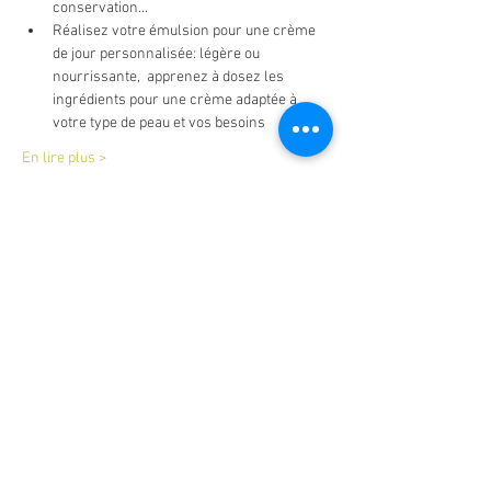
conservation...
Réalisez votre émulsion pour une crème 
de jour personnalisée: légère ou 
nourrissante,  apprenez à dosez les 
ingrédients pour une crème adaptée à 
votre type de peau et vos besoins
En lire plus >
Billets
Vente expirée
Type de billet
Crème visage et contour yeux
Prix
40,00 €