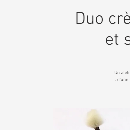
Duo cr
et 
Un atel
: d'une