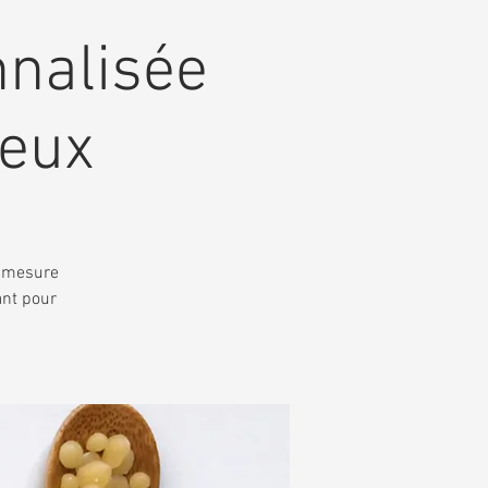
nalisée
yeux
r mesure
ant pour