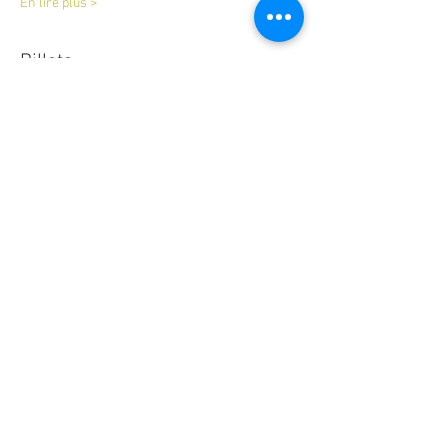
En lire plus >
Billets
Vente expirée
Type de billet
Atelier duo maquillage
Prix
45,00 €
Partager cet événement