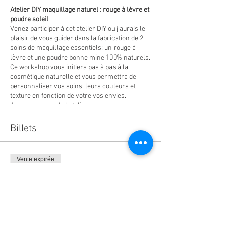
Atelier DIY maquillage naturel : rouge à lèvre et
poudre soleil
Venez participer à cet atelier DIY ou j’aurais le
plaisir de vous guider dans la fabrication de 2
soins de maquillage essentiels: un rouge à
lèvre et une poudre bonne mine 100% naturels.
Ce workshop vous initiera pas à pas à la
cosmétique naturelle et vous permettra de
personnaliser vos soins, leurs couleurs et
texture en fonction de votre vos envies.
Au programme de l’atelier :
Huiles végétales, beurres, pigments…
Billets
venez découvrir les ingrédients naturels
qui composent vos soins maquillages
naturels.
Vente expirée
Zoom sur les règles d’or de la
cosmétique maison, précautions
Type de billet
d’hygiène, conservation…
Duo maquillage
Apprenez à combiner les pigments
entre eux pour créer les coloris de votre
Prix
choix.
Mise en pratique avec la réalisation de
45,00 €