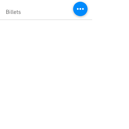
Billets
Vente expirée
Type de billet
Atelier DIY cosmétique
Plus d'info
Prix
45,00 €
Partager cet événement