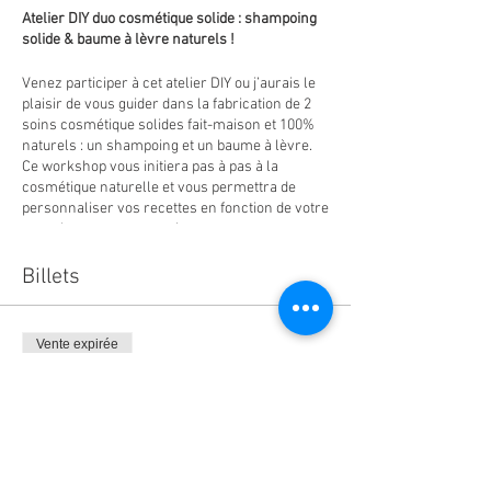
Atelier DIY duo cosmétique solide : shampoing
solide & baume à lèvre naturels !
Venez participer à cet atelier DIY ou j’aurais le
plaisir de vous guider dans la fabrication de 2
soins cosmétique solides fait-maison et 100%
naturels : un shampoing et un baume à lèvre.
Ce workshop vous initiera pas à pas à la
cosmétique naturelle et vous permettra de
personnaliser vos recettes en fonction de votre
type cheveux et vos envies.
Au programme de l’atelier :
Billets
Huiles végétales, beurres, bicarbonate,
jojoba, coco, poudres de plantes…venez
découvrir les merveilleux ingrédients
Vente expirée
que nous offre la nature pour prendre
soin de vous et de vos cheveux tout
Type de billet
naturellement.
atelier DIY shampoing baume
Zoom sur les règles d’or de la
cosmétique maison, précautions
Prix
d’hygiène, conservation…
Comment réaliser un shampoing solide.
35,00 €