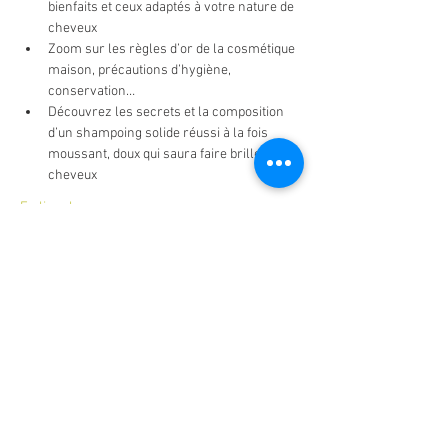
bienfaits et ceux adaptés à votre nature de 
cheveux
Zoom sur les règles d’or de la cosmétique 
maison, précautions d’hygiène, 
conservation…
Découvrez les secrets et la composition 
d’un shampoing solide réussi à la fois 
moussant, doux qui saura faire briller vos 
cheveux
En lire plus >
Billets
Vente expirée
Type de billet
Atelier soin cheveux
Prix