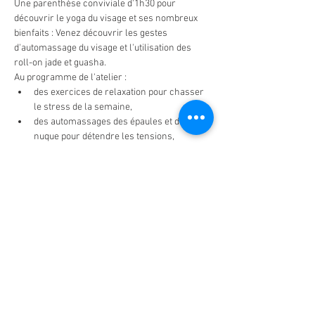
Une parenthèse conviviale d'1h30 pour 
découvrir le yoga du visage et ses nombreux 
bienfaits : Venez découvrir les gestes 
d'automassage du visage et l'utilisation des 
roll-on jade et guasha. 
Au programme de l'atelier : 
des exercices de relaxation pour chasser 
le stress de la semaine,
des automassages des épaules et de la 
nuque pour détendre les tensions,
des exercices de tonification douce des 
muscles du visage pour lisser les traits,
la stimulation de points d’acupression 
pour rééquilibrer les énergies...
En lire plus >
Partager cet événement