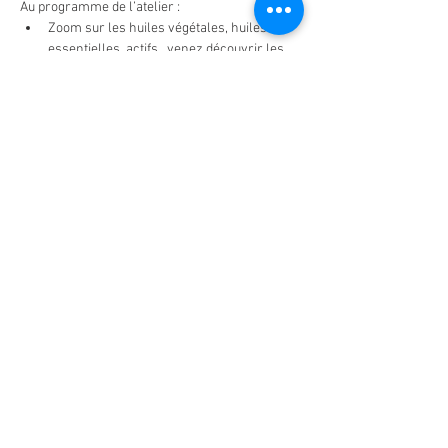
Au programme de l’atelier :
Zoom sur les huiles végétales, huiles 
essentielles, actifs...venez découvrir les 
ingrédients naturels et leurs nombreux 
bienfaits.
Fabrication de votre sérum visage 
personnalisé dans le respect des règles 
d’or de la cosmétique maison, précautions 
d’hygiène, conservation... apprenez à 
choisir et doser les ingrédients pour un 
soin adapté…
En lire plus >
Partager cet événement