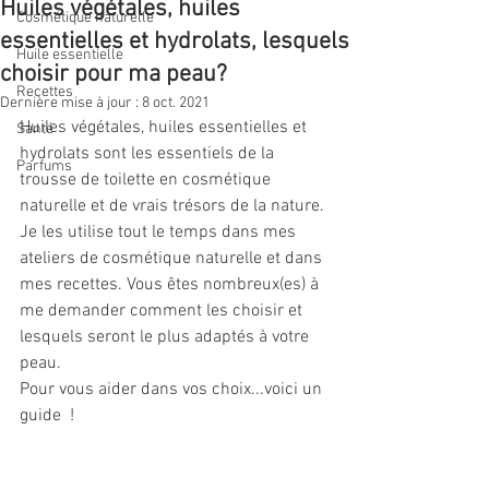
Huiles végétales, huiles
Cosmétique naturelle
essentielles et hydrolats, lesquels
Huile essentielle
choisir pour ma peau?
Recettes
Dernière mise à jour :
8 oct. 2021
Huiles végétales, huiles essentielles et 
Santé
hydrolats sont les essentiels de la 
Parfums
trousse de toilette en cosmétique 
naturelle et de vrais trésors de la nature. 
Je les utilise tout le temps dans mes 
ateliers de cosmétique naturelle et dans 
mes recettes. Vous êtes nombreux(es) à 
me demander comment les choisir et 
lesquels seront le plus adaptés à votre 
peau. 
Pour vous aider dans vos choix...voici un 
guide  !